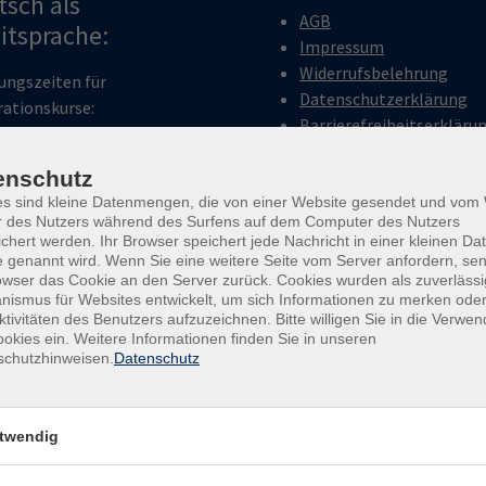
tsch als
AGB
itsprache:
Impressum
Widerrufsbelehrung
ungszeiten für
Datenschutzerklärung
rationskurse:
Barrierefreiheitserkläru
g bis Mittwoch: 9:00 - 12:00
Widerruf
enschutz
rstag 14:00 - 18:00 Uhr
es sind kleine Datenmengen, die von einer Website gesendet und vo
r des Nutzers während des Surfens auf dem Computer des Nutzers
ungszeiten für
chert werden. Ihr Browser speichert jede Nachricht in einer kleinen Dat
 genannt wird. Wenn Sie eine weitere Seite vom Server anfordern, se
ssprachkurse:
owser das Cookie an den Server zurück. Cookies wurden als zuverlässi
ag: 9:00 - 12:00 Uhr
ismus für Websites entwickelt, um sich Informationen zu merken oder
stag: 14:00 - 18:00 Uhr
ktivitäten des Benutzers aufzuzeichnen. Bitte willigen Sie in die Verwe
okies ein. Weitere Informationen finden Sie in unseren
schutzhinweisen.
Datenschutz
twendig