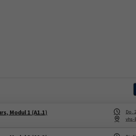
rs, Modul 1 (A1.1)
Do .
vhs-