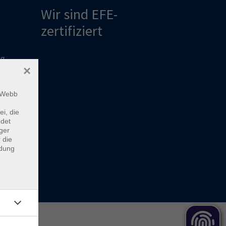
Wir sind EFE-
zertifiziert
ng
×
m Webb
ei, die
ndet
ger
 die
ndung