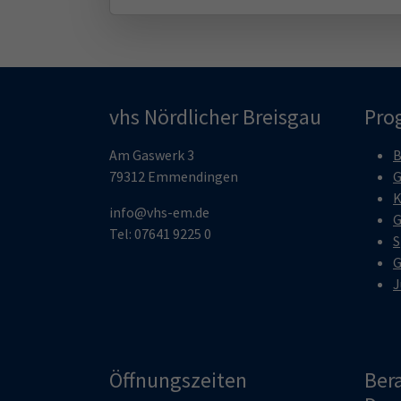
vhs Nördlicher Breisgau
Pro
Am Gaswerk 3
B
79312 Emmendingen
G
K
info@vhs-em.de
G
Tel: 07641 9225 0
S
G
J
Öffnungszeiten
Ber