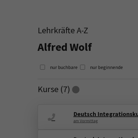
Lehrkräfte A-Z
Alfred Wolf
nur buchbare
nur beginnende
Kurse (
7
)
Loading...
Deutsch Integrationsku
am Vormittag