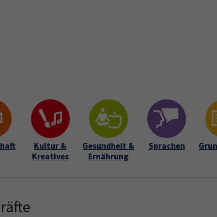
Startseite
Über uns
Kursfinder
Aktuelles
Lehrkrä
Submenu for "Über uns"
haft
Kultur &
Gesundheit &
Sprachen
Grun
Kreatives
Ernährung
räfte