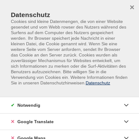
Skip to main content
Skip to page footer
×
Datenschutz
Cookies sind kleine Datenmengen, die von einer Website
gesendet und vom Webb rowser des Nutzers während des
Surfens auf dem Computer des Nutzers gespeichert
werden. Ihr Browser speichert jede Nachricht in einer
kleinen Datei, die Cookie genannt wird. Wenn Sie eine
weitere Seite vom Server anfordern, sendet Ihr Browser
das Cookie an den Server zurück. Cookies wurden als
zuverlässiger Mechanismus für Websites entwickelt, um
sich Informationen zu merken oder die Surf-Aktivitäten des
Benutzers aufzuzeichnen. Bitte willigen Sie in die
Verwendung von Cookies ein. Weitere Informationen finden
Deutsch Integrationskurs, Modul 5 (B1.1)
Sie in unseren Datenschutzhinweisen.
Datenschutz
am Vormittag
Lehrwerk: Miteinander! Deutsch für Alltag
Notwendig
und Beruf, B1.1
Google Translate
Google Maps