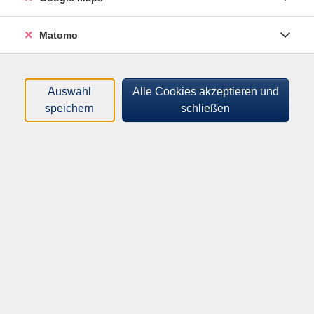
458,00
€
Gebühr:
Matomo
In den Warenkorb
Kursnummer:
41449E
Auswahl
Alle Cookies akzeptieren und
speichern
schließen
Start:
Ende:
Mo. 01.03.2027
Mo. 12.04.2027
08:30 Uhr
11:45 Uhr
100 Unterrichtseinheiten
Lehrkraft:
Ekaterine Wondrak
Alfred Wolf
Veranstaltungsort:
vhs-Business Park Emmendingen