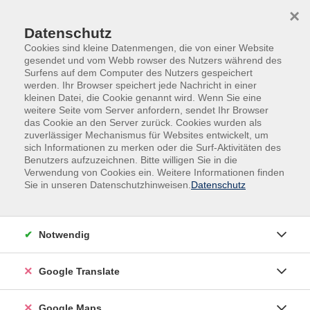
Skip to main content
Skip to page footer
×
Datenschutz
Cookies sind kleine Datenmengen, die von einer Website
gesendet und vom Webb rowser des Nutzers während des
Surfens auf dem Computer des Nutzers gespeichert
werden. Ihr Browser speichert jede Nachricht in einer
kleinen Datei, die Cookie genannt wird. Wenn Sie eine
weitere Seite vom Server anfordern, sendet Ihr Browser
das Cookie an den Server zurück. Cookies wurden als
Übersicht unserer Lehrkräfte
zuverlässiger Mechanismus für Websites entwickelt, um
sich Informationen zu merken oder die Surf-Aktivitäten des
Benutzers aufzuzeichnen. Bitte willigen Sie in die
Verwendung von Cookies ein. Weitere Informationen finden
Sie in unseren Datenschutzhinweisen.
Datenschutz
Lehrkräfte A-Z
Tanja Sonja Pinto
Notwendig
Filter
Google Translate
nur buchbare
nur beginnende
Google Maps