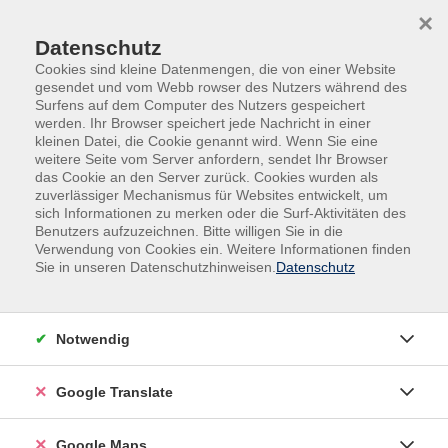
Skip to main content
Skip to page footer
×
Datenschutz
Cookies sind kleine Datenmengen, die von einer Website
gesendet und vom Webb rowser des Nutzers während des
Surfens auf dem Computer des Nutzers gespeichert
werden. Ihr Browser speichert jede Nachricht in einer
kleinen Datei, die Cookie genannt wird. Wenn Sie eine
weitere Seite vom Server anfordern, sendet Ihr Browser
das Cookie an den Server zurück. Cookies wurden als
Übersicht unserer Lehrkräfte
zuverlässiger Mechanismus für Websites entwickelt, um
sich Informationen zu merken oder die Surf-Aktivitäten des
Benutzers aufzuzeichnen. Bitte willigen Sie in die
Verwendung von Cookies ein. Weitere Informationen finden
Sie in unseren Datenschutzhinweisen.
Datenschutz
Lehrkräfte A-Z
Mira Gutmann
Notwendig
Filter
Google Translate
nur buchbare
nur beginnende
Google Maps