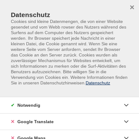
Skip to main content
Skip to page footer
×
Datenschutz
Cookies sind kleine Datenmengen, die von einer Website
gesendet und vom Webb rowser des Nutzers während des
Surfens auf dem Computer des Nutzers gespeichert
werden. Ihr Browser speichert jede Nachricht in einer
kleinen Datei, die Cookie genannt wird. Wenn Sie eine
weitere Seite vom Server anfordern, sendet Ihr Browser
das Cookie an den Server zurück. Cookies wurden als
Übersicht unserer Lehrkräfte
zuverlässiger Mechanismus für Websites entwickelt, um
sich Informationen zu merken oder die Surf-Aktivitäten des
Benutzers aufzuzeichnen. Bitte willigen Sie in die
Verwendung von Cookies ein. Weitere Informationen finden
Sie in unseren Datenschutzhinweisen.
Datenschutz
Lehrkräfte A-Z
Matthias Hofmann
Notwendig
Filter
Google Translate
nur buchbare
nur beginnende
Google Maps