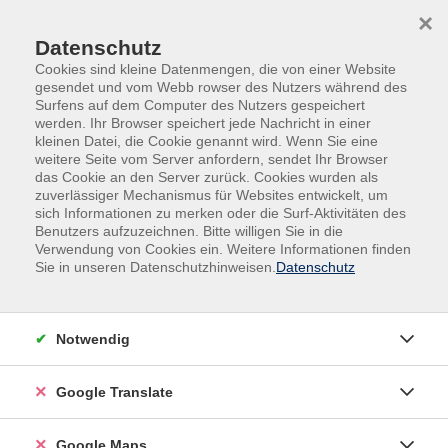
Skip to main content
Skip to page footer
×
Datenschutz
Cookies sind kleine Datenmengen, die von einer Website
gesendet und vom Webb rowser des Nutzers während des
Surfens auf dem Computer des Nutzers gespeichert
werden. Ihr Browser speichert jede Nachricht in einer
kleinen Datei, die Cookie genannt wird. Wenn Sie eine
weitere Seite vom Server anfordern, sendet Ihr Browser
das Cookie an den Server zurück. Cookies wurden als
Übersicht unserer Lehrkräfte
zuverlässiger Mechanismus für Websites entwickelt, um
sich Informationen zu merken oder die Surf-Aktivitäten des
Benutzers aufzuzeichnen. Bitte willigen Sie in die
Verwendung von Cookies ein. Weitere Informationen finden
Sie in unseren Datenschutzhinweisen.
Datenschutz
Lehrkräfte A-Z
Kathleen Iselt
Notwendig
Filter
Google Translate
nur buchbare
nur beginnende
Google Maps