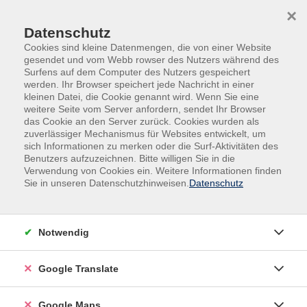
Skip to main content
Skip to page footer
×
Datenschutz
Cookies sind kleine Datenmengen, die von einer Website
gesendet und vom Webb rowser des Nutzers während des
Surfens auf dem Computer des Nutzers gespeichert
werden. Ihr Browser speichert jede Nachricht in einer
kleinen Datei, die Cookie genannt wird. Wenn Sie eine
weitere Seite vom Server anfordern, sendet Ihr Browser
das Cookie an den Server zurück. Cookies wurden als
Übersicht unserer Lehrkräfte
zuverlässiger Mechanismus für Websites entwickelt, um
sich Informationen zu merken oder die Surf-Aktivitäten des
Benutzers aufzuzeichnen. Bitte willigen Sie in die
Verwendung von Cookies ein. Weitere Informationen finden
Sie in unseren Datenschutzhinweisen.
Datenschutz
Lehrkräfte A-Z
Dieter Frick
Notwendig
Filter
Google Translate
nur buchbare
nur beginnende
Google Maps