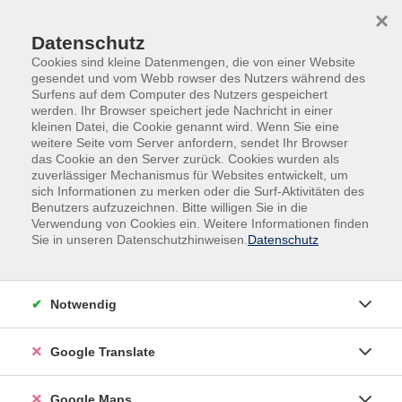
Skip to main content
Skip to page footer
×
Datenschutz
Cookies sind kleine Datenmengen, die von einer Website
gesendet und vom Webb rowser des Nutzers während des
Surfens auf dem Computer des Nutzers gespeichert
werden. Ihr Browser speichert jede Nachricht in einer
kleinen Datei, die Cookie genannt wird. Wenn Sie eine
weitere Seite vom Server anfordern, sendet Ihr Browser
das Cookie an den Server zurück. Cookies wurden als
Übersicht unserer Lehrkräfte
zuverlässiger Mechanismus für Websites entwickelt, um
sich Informationen zu merken oder die Surf-Aktivitäten des
Benutzers aufzuzeichnen. Bitte willigen Sie in die
Verwendung von Cookies ein. Weitere Informationen finden
Sie in unseren Datenschutzhinweisen.
Datenschutz
Lehrkräfte A-Z
Birgit Baumann
Notwendig
Filter
Google Translate
nur buchbare
nur beginnende
Google Maps