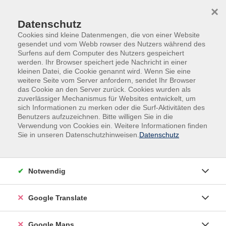
Skip to main content
Skip to page footer
×
Datenschutz
Cookies sind kleine Datenmengen, die von einer Website
gesendet und vom Webb rowser des Nutzers während des
Surfens auf dem Computer des Nutzers gespeichert
werden. Ihr Browser speichert jede Nachricht in einer
kleinen Datei, die Cookie genannt wird. Wenn Sie eine
weitere Seite vom Server anfordern, sendet Ihr Browser
das Cookie an den Server zurück. Cookies wurden als
Übersicht unserer Lehrkräfte
zuverlässiger Mechanismus für Websites entwickelt, um
sich Informationen zu merken oder die Surf-Aktivitäten des
Benutzers aufzuzeichnen. Bitte willigen Sie in die
Verwendung von Cookies ein. Weitere Informationen finden
Sie in unseren Datenschutzhinweisen.
Datenschutz
Lehrkräfte A-Z
Axel Klugmann
Notwendig
Ausbilder für Taijiquan (DDQT), Lehrer für Qigong &
Alexander-Technik
Google Translate
Google Maps