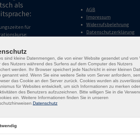
tsch als
AGB
itsprache:
Impressum
Widerrufsbelehrung
ungszeiten für
Datenschutzerklärung
rationskurse:
Barrierefreiheitserkläru
g bis Mittwoch: 9:00 - 12:00
Widerruf
enschutz
rstag 14:00 - 18:00 Uhr
es sind kleine Datenmengen, die von einer Website gesendet und vo
r des Nutzers während des Surfens auf dem Computer des Nutzers
chert werden. Ihr Browser speichert jede Nachricht in einer kleinen Dat
ungszeiten für
 genannt wird. Wenn Sie eine weitere Seite vom Server anfordern, se
ssprachkurse:
owser das Cookie an den Server zurück. Cookies wurden als zuverlässi
ismus für Websites entwickelt, um sich Informationen zu merken oder
ag: 9:00 - 12:00 Uhr
ktivitäten des Benutzers aufzuzeichnen. Bitte willigen Sie in die Verwe
stag: 14:00 - 18:00 Uhr
okies ein. Weitere Informationen finden Sie in unseren
schutzhinweisen.
Datenschutz
twendig