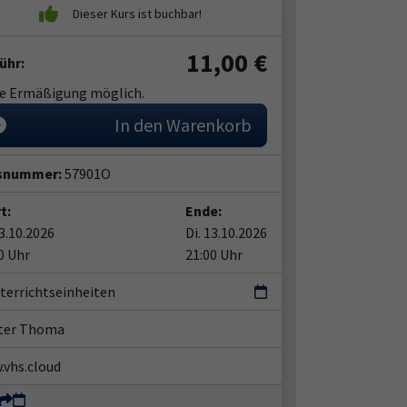
11,00
€
ühr:
ne Ermäßigung möglich.
In den Warenkorb
snummer:
57901O
t:
Ende:
13.10.2026
Di. 13.10.2026
0 Uhr
21:00 Uhr
terrichtseinheiten
ter Thoma
vhs.cloud