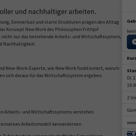
oller und nachhaltiger arbeiten.
Geb
erung, Sinnverlust und starre Strukturen prägen den Alltag
t das Konzept New Work des Philosophen Frithjof
kei
 nicht nur das bestehende Arbeits- und Wirtschaftssystem,
d Nachhaltigkeit.
Kur
nd New-Work-Experte, wie New Work funktioniert, warum
Star
n sich daraus für das Wirtschaftssystem ergeben.
Di. 
19:3
2 Un
Gün
n Arbeits- und Wirtschaftssystems verstehen
www.
lternatives Arbeitsmodell kennenlernen