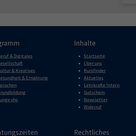
n
gramm
Inhalte
eruf & Digitales
Startseite
esellschaft
Über uns
ultur & Kreatives
Kursfinder
esundheit & Ernährung
Aktuelles
prachen
Lehrkräfte Intern
rundbildung
Gutschein
unge vhs
Newsletter
Widerruf
atungszeiten
Rechtliches