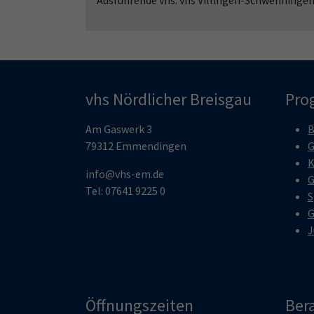
Ausführende vhs: vhs Villingen-Schwenninge
vhs Nördlicher Breisgau
Pro
Am Gaswerk 3
B
79312 Emmendingen
G
K
info@vhs-em.de
G
Tel: 07641 9225 0
S
G
J
Öffnungszeiten
Ber