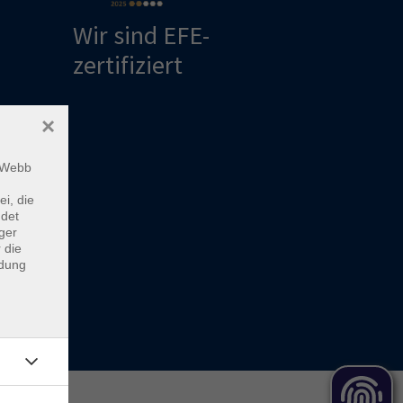
Wir sind EFE-
zertifiziert
ng
×
m Webb
ei, die
ndet
ger
 die
ndung