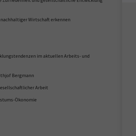
e Zufriedenheit und gesellschaftliche Entwicklung
achhaltiger Wirtschaft erkennen
klungstendenzen im aktuellen Arbeits- und
rithjof Bergmann
sellschaftlicher Arbeit
chstums-Ökonomie