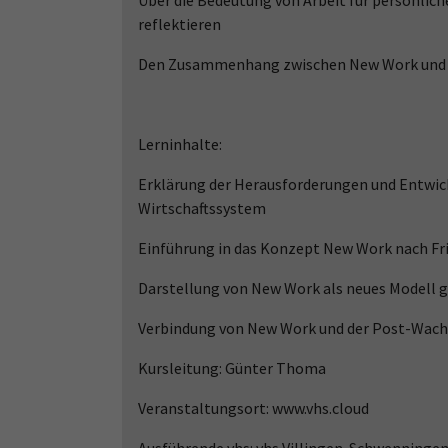
Über die Bedeutung von Arbeit für persönlich
reflektieren
Den Zusammenhang zwischen New Work und n
Lerninhalte:
Erklärung der Herausforderungen und Entwic
Wirtschaftssystem
Einführung in das Konzept New Work nach F
Darstellung von New Work als neues Modell ge
Verbindung von New Work und der Post-Wa
Kursleitung: Günter Thoma
Veranstaltungsort: www.vhs.cloud