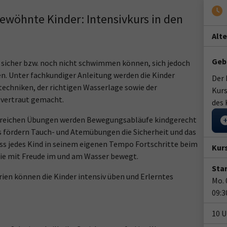
wöhnte Kinder: Intensivkurs in den
Alt
Geb
ht sicher bzw. noch nicht schwimmen können, sich jedoch
. Unter fachkundiger Anleitung werden die Kinder
Der 
chniken, der richtigen Wasserlage sowie der
Kurs
vertraut gemacht.
des 
sreichen Übungen werden Bewegungsabläufe kindgerecht
 fördern Tauch- und Atemübungen die Sicherheit und das
dass jedes Kind in seinem eigenen Tempo Fortschritte beim
Kur
ie mit Freude im und am Wasser bewegt.
Star
rien können die Kinder intensiv üben und Erlerntes
Mo. 
09:3
10 U