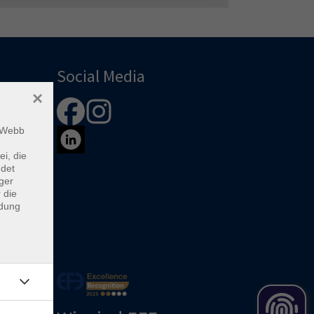
Social Media
×
m Webb
ei, die
ndet
ger
 die
ndung