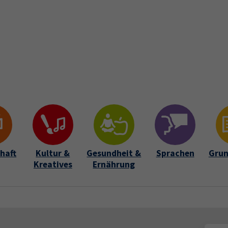
Startseite
Über uns
Kursfinder
Aktuelles
Lehrkrä
Submenu for "Über uns"
haft
Kultur &
Gesundheit &
Sprachen
Grun
Kreatives
Ernährung