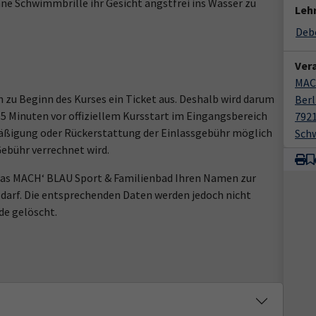
hne Schwimmbrille ihr Gesicht angstfrei ins Wasser zu
Lehr
Deb
Ver
MAC
 zu Beginn des Kurses ein Ticket aus. Deshalb wird darum
Berl
 15 Minuten vor offiziellem Kursstart im Eingangsbereich
792
rmäßigung oder Rückerstattung der Einlassgebühr möglich
Sch
Gebühr verrechnet wird.
 das MACH‘ BLAU Sport & Familienbad Ihren Namen zur
darf. Die entsprechenden Daten werden jedoch nicht
e gelöscht.