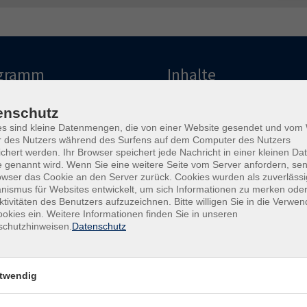
gramm
Inhalte
eruf & Digitales
Startseite
enschutz
esellschaft
Über uns
es sind kleine Datenmengen, die von einer Website gesendet und vo
ultur & Kreatives
Kursfinder
r des Nutzers während des Surfens auf dem Computer des Nutzers
esundheit & Ernährung
Aktuelles
chert werden. Ihr Browser speichert jede Nachricht in einer kleinen Dat
 genannt wird. Wenn Sie eine weitere Seite vom Server anfordern, se
prachen
Lehrkräfte Intern
owser das Cookie an den Server zurück. Cookies wurden als zuverlässi
rundbildung
Gutschein
ismus für Websites entwickelt, um sich Informationen zu merken oder
unge vhs
Newsletter
ktivitäten des Benutzers aufzuzeichnen. Bitte willigen Sie in die Verwe
okies ein. Weitere Informationen finden Sie in unseren
Widerruf
schutzhinweisen.
Datenschutz
atungszeiten
Rechtliches
twendig
tsch als
AGB