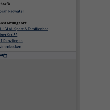
kraft:
orah Padwater
anstaltungsort:
H‘ BLAU Sport & Familienbad
iner Str. 53
11 Denzlingen
wimmbecken