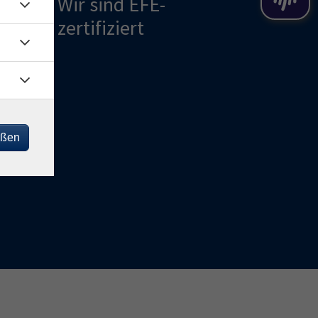
Wir sind EFE-
zertifiziert
ng
eßen