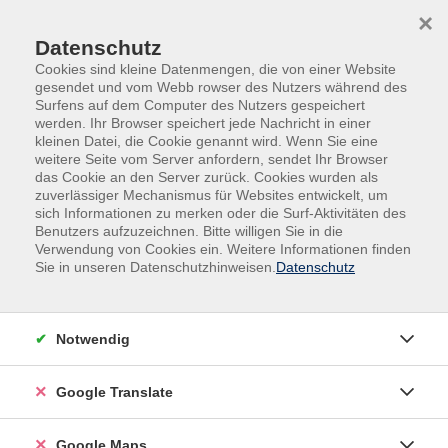
Skip to main content
Skip to page footer
×
Datenschutz
Cookies sind kleine Datenmengen, die von einer Website
gesendet und vom Webb rowser des Nutzers während des
Surfens auf dem Computer des Nutzers gespeichert
werden. Ihr Browser speichert jede Nachricht in einer
kleinen Datei, die Cookie genannt wird. Wenn Sie eine
weitere Seite vom Server anfordern, sendet Ihr Browser
das Cookie an den Server zurück. Cookies wurden als
zuverlässiger Mechanismus für Websites entwickelt, um
sich Informationen zu merken oder die Surf-Aktivitäten des
Programm
Kultur & Kreatives
Benutzers aufzuzeichnen. Bitte willigen Sie in die
Kultur in der Rocca
Verwendung von Cookies ein. Weitere Informationen finden
Sie in unseren Datenschutzhinweisen.
Datenschutz
Kultur in der Rocca
Filter
Notwendig
Google Translate
Wochentage
Google Maps