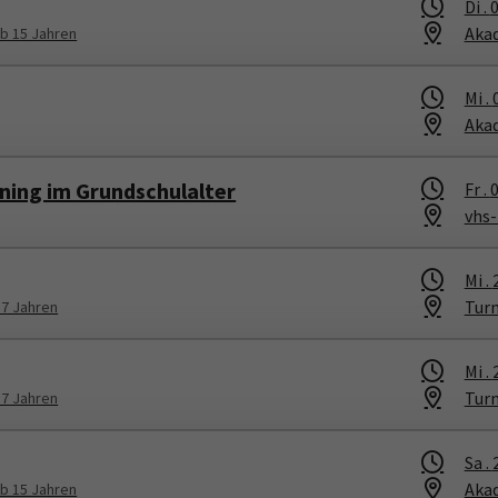
Di .
0
Aka
b 15 Jahren
Mi .
Aka
ning im Grundschulalter
Fr .
0
vhs
Mi .
Tur
 7 Jahren
Mi .
Tur
 7 Jahren
Sa .
Aka
b 15 Jahren