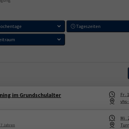
digung
ochentage
Tageszeiten
eitraum
ning im Grundschulalter
Fr .
1
vhs
Mi .
Tur
 7 Jahren