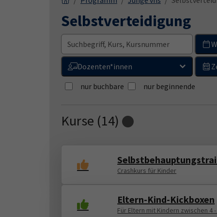
Programm
Junge vhs
Selbstvertei
Selbstverteidigung
W
Dozenten*innen
Z
nur buchbare
nur beginnende
Kurse (
14
)
Loading...
Selbstbehauptungstrai
Crashkurs für Kinder
Eltern-Kind-Kickboxen
Für Eltern mit Kindern zwischen 4 -