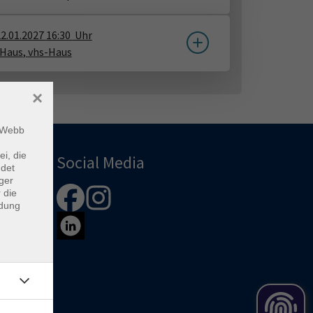
2.01.2027
16:30
Uhr
-Haus
​,
vhs-Haus
×
m Webb
ei, die
Social Media
ndet
ger
 die
ndung