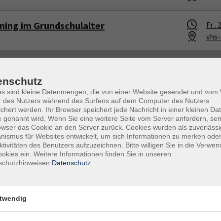
ning im Grundschulalter
Fr .
2
vhs
enschutz
es sind kleine Datenmengen, die von einer Website gesendet und vo
r des Nutzers während des Surfens auf dem Computer des Nutzers
chert werden. Ihr Browser speichert jede Nachricht in einer kleinen Dat
gramm
Inhalte
 genannt wird. Wenn Sie eine weitere Seite vom Server anfordern, se
owser das Cookie an den Server zurück. Cookies wurden als zuverlässi
eruf & Digitales
Startseite
ismus für Websites entwickelt, um sich Informationen zu merken oder
ktivitäten des Benutzers aufzuzeichnen. Bitte willigen Sie in die Verwe
esellschaft
Über uns
okies ein. Weitere Informationen finden Sie in unseren
ultur & Kreatives
Kursfinder
schutzhinweisen.
Datenschutz
esundheit & Ernährung
Aktuelles
prachen
Lehrkräfte Intern
rundbildung
Gutschein
twendig
unge vhs
Newsletter
Widerruf