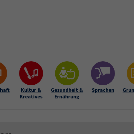
Startseite
Über uns
Kursfinder
Aktuelles
Lehrkrä
Submenu for "Über uns"
haft
Kultur &
Gesundheit &
Sprachen
Grun
Kreatives
Ernährung