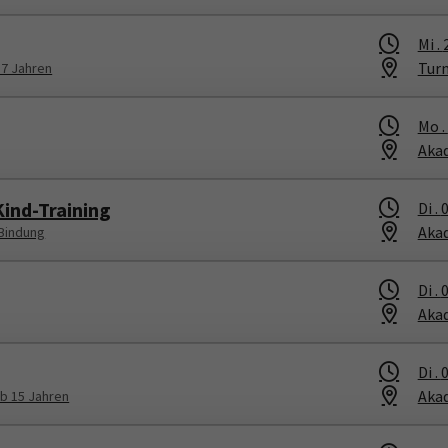
Mi .
Tur
 7 Jahren
Mo .
Aka
Kind-Training
Di .
0
Aka
 Bindung
Di .
0
Aka
Di .
0
Aka
b 15 Jahren