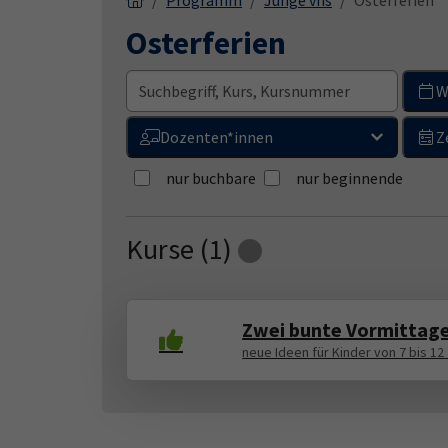
Programm
Junge vhs
Osterferien
Osterferien
W
Dozenten*innen
Z
nur buchbare
nur beginnende
Kurse (
1
)
Loading...
Zwei bunte Vormittage 
neue Ideen für Kinder von 7 bis 12