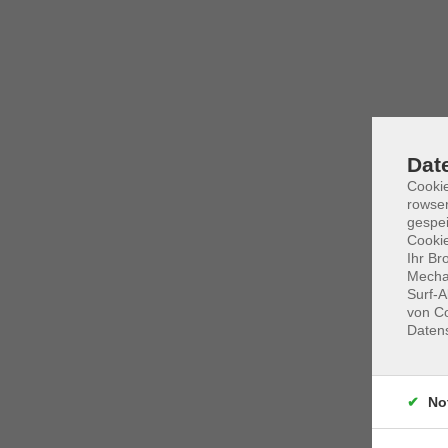
Dat
Cooki
rowse
gespei
Cookie
Ihr Br
Mechan
Surf-A
von Co
Daten
No