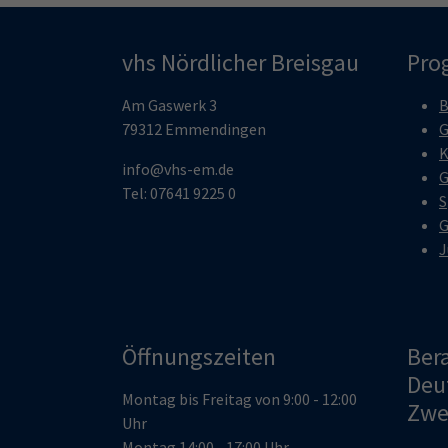
vhs Nördlicher Breisgau
Pro
Am Gaswerk 3
B
79312 Emmendingen
G
K
info@vhs-em.de
G
Tel: 07641 9225 0
S
G
J
Öffnungszeiten
Ber
Deu
Montag bis Freitag von 9:00 - 12:00
Zwe
Uhr
Montag 14:00 - 17:00 Uhr