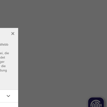
×
m Webb
ei, die
ndet
ger
 die
ndung