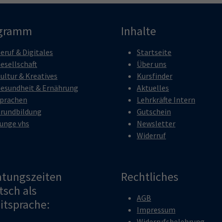
gramm
Inhalte
eruf & Digitales
Startseite
esellschaft
Über uns
ultur & Kreatives
Kursfinder
esundheit & Ernährung
Aktuelles
prachen
Lehrkräfte Intern
rundbildung
Gutschein
unge vhs
Newsletter
Widerruf
atungszeiten
Rechtliches
tsch als
AGB
itsprache:
Impressum
Widerrufsbelehrung