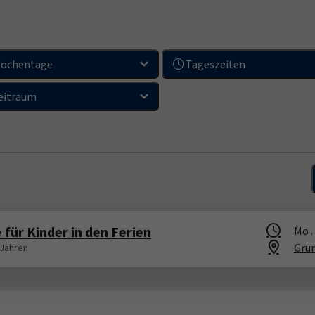
ochentage
Tageszeiten
eitraum
für Kinder in den Ferien
Mo .
Gru
 Jahren