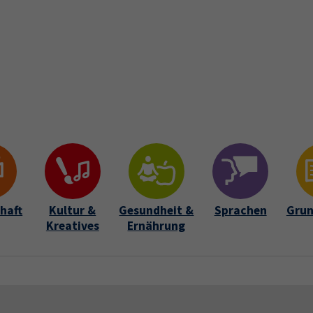
Startseite
Über uns
Kursfinder
Aktuelles
Lehrkrä
Submenu for "Über uns"
haft
Kultur &
Gesundheit &
Sprachen
Grun
Kreatives
Ernährung