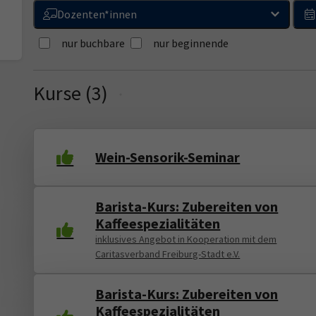
Dozenten*innen
nur buchbare
nur beginnende
Kurse (
3
)
Loading...
Wein-Sensorik-Seminar
Barista-Kurs: Zubereiten von
Kaffeespezialitäten
inklusives Angebot in Kooperation mit dem
Caritasverband Freiburg-Stadt e.V.
Barista-Kurs: Zubereiten von
Kaffeespezialitäten