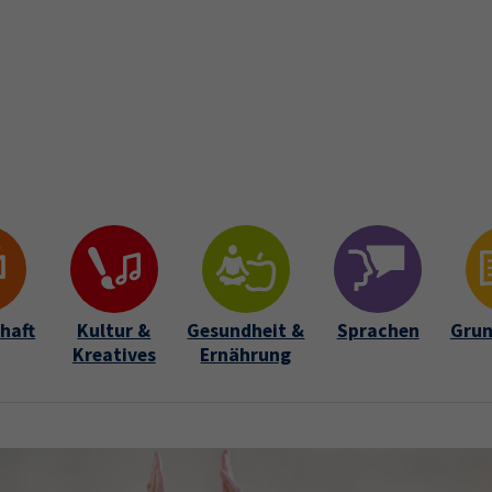
Startseite
Über uns
Kursfinder
Aktuelles
Lehrkrä
Submenu for "Über uns"
haft
Kultur &
Gesundheit &
Sprachen
Grun
Kreatives
Ernährung