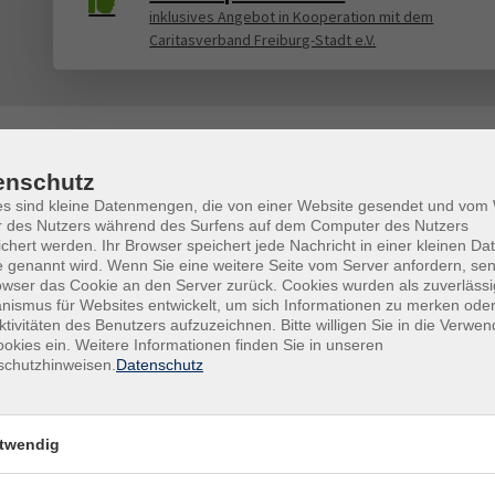
inklusives Angebot in Kooperation mit dem
Caritasverband Freiburg-Stadt e.V.
enschutz
es sind kleine Datenmengen, die von einer Website gesendet und vo
gramm
Inhalte
r des Nutzers während des Surfens auf dem Computer des Nutzers
chert werden. Ihr Browser speichert jede Nachricht in einer kleinen Dat
eruf & Digitales
Startseite
 genannt wird. Wenn Sie eine weitere Seite vom Server anfordern, se
owser das Cookie an den Server zurück. Cookies wurden als zuverlässi
esellschaft
Über uns
ismus für Websites entwickelt, um sich Informationen zu merken oder
ultur & Kreatives
Kursfinder
ktivitäten des Benutzers aufzuzeichnen. Bitte willigen Sie in die Verwe
esundheit & Ernährung
Aktuelles
okies ein. Weitere Informationen finden Sie in unseren
schutzhinweisen.
Datenschutz
prachen
Lehrkräfte Intern
rundbildung
Gutschein
unge vhs
Newsletter
twendig
Widerruf