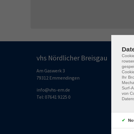
Dat
Cooki
vhs Nördlicher Breisgau
Pro
rowse
gespei
Am Gaswerk 3
B
Cookie
Ihr Br
79312 Emmendingen
G
Mechan
K
Surf-A
info@vhs-em.de
G
von Co
Tel: 07641 9225 0
Daten
S
G
J
No