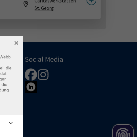
Caritaswerkstätten
St. Georg
×
m Webb
Social Media
ei, die
ndet
ger
 die
ndung