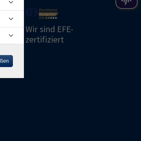
Wir sind EFE-
zertifiziert
ng
eßen