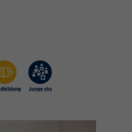
Gutschein
Newsletter
Widerruf
fte Intern
dbildung
Junge vhs