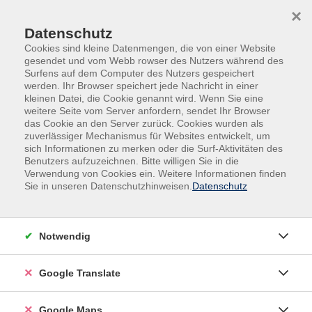
Skip to main content
Skip to page footer
×
Datenschutz
Cookies sind kleine Datenmengen, die von einer Website
gesendet und vom Webb rowser des Nutzers während des
Surfens auf dem Computer des Nutzers gespeichert
werden. Ihr Browser speichert jede Nachricht in einer
kleinen Datei, die Cookie genannt wird. Wenn Sie eine
weitere Seite vom Server anfordern, sendet Ihr Browser
das Cookie an den Server zurück. Cookies wurden als
zuverlässiger Mechanismus für Websites entwickelt, um
sich Informationen zu merken oder die Surf-Aktivitäten des
Programm
Gesellschaft
Wirtschaft, Finanzen
Benutzers aufzuzeichnen. Bitte willigen Sie in die
Verwendung von Cookies ein. Weitere Informationen finden
Wirtschaft, Finanzen
Sie in unseren Datenschutzhinweisen.
Datenschutz
Filter
Notwendig
Wochentage
Google Translate
Tageszeiten
Google Maps