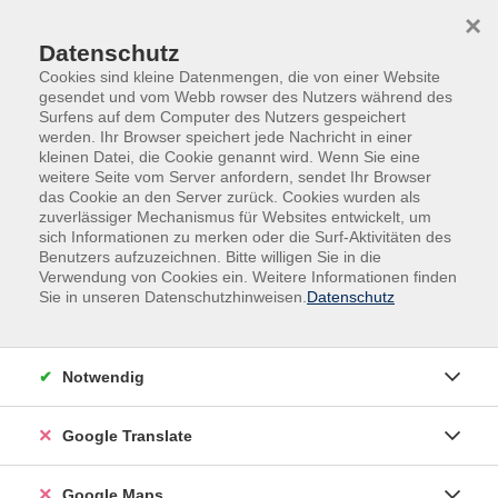
Skip to main content
Skip to page footer
×
Datenschutz
Cookies sind kleine Datenmengen, die von einer Website
gesendet und vom Webb rowser des Nutzers während des
Surfens auf dem Computer des Nutzers gespeichert
werden. Ihr Browser speichert jede Nachricht in einer
kleinen Datei, die Cookie genannt wird. Wenn Sie eine
weitere Seite vom Server anfordern, sendet Ihr Browser
das Cookie an den Server zurück. Cookies wurden als
Übersicht unserer Lehrkräfte
zuverlässiger Mechanismus für Websites entwickelt, um
sich Informationen zu merken oder die Surf-Aktivitäten des
Benutzers aufzuzeichnen. Bitte willigen Sie in die
Verwendung von Cookies ein. Weitere Informationen finden
Sie in unseren Datenschutzhinweisen.
Datenschutz
Lehrkräfte A-Z
Irina Wammes
Notwendig
Fachübungsleiterin Fitness/Gesundheit Lizenz C und B für
Prävention "Bewegung im Wasser", Nordic-Walking-
Google Translate
Instruktorin
Google Maps