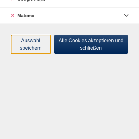
Filter
Matomo
nur buchbare
nur beginnende
Auswahl
Alle Cookies akzeptieren und
Loading...
Kurse (
3
)
speichern
schließen
Sortierung
Aqua-Fitgym im tiefen Wasser
mit Aqua-Gürtel
Fr .
02.10.2026
18:30
Uhr
MACH‘ BLAU Sport & Familienbad
Aqua-Fitgym im tiefen Wasser
mit Aqua-Gürtel