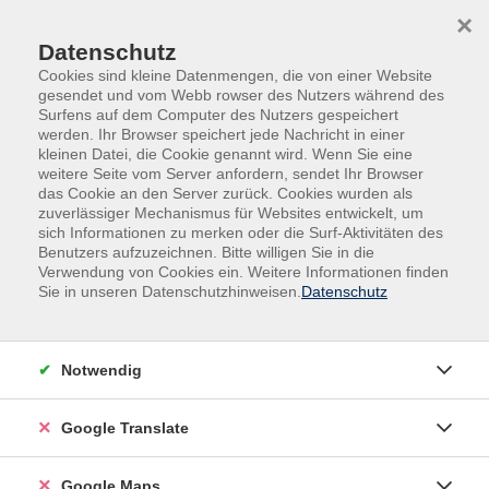
Skip to main content
Skip to page footer
×
Datenschutz
Cookies sind kleine Datenmengen, die von einer Website
gesendet und vom Webb rowser des Nutzers während des
Surfens auf dem Computer des Nutzers gespeichert
werden. Ihr Browser speichert jede Nachricht in einer
kleinen Datei, die Cookie genannt wird. Wenn Sie eine
weitere Seite vom Server anfordern, sendet Ihr Browser
das Cookie an den Server zurück. Cookies wurden als
zuverlässiger Mechanismus für Websites entwickelt, um
sich Informationen zu merken oder die Surf-Aktivitäten des
Programm
Sprachen
Sonstige Sprachen
Benutzers aufzuzeichnen. Bitte willigen Sie in die
Serbisch
Verwendung von Cookies ein. Weitere Informationen finden
Sie in unseren Datenschutzhinweisen.
Datenschutz
Serbisch
Filter
Notwendig
Google Translate
Wochentage
Google Maps