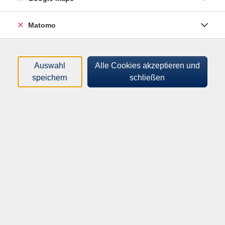
Tageszeiten
Matomo
Orte
Dozenten*innen
Auswahl
Alle Cookies akzeptieren und
Zeitraum
speichern
schließen
nur buchbare
nur beginnende
Loading...
Kurse (
0
)
Sortierung