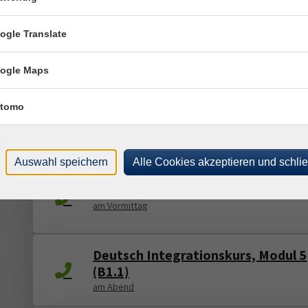
Deutsch Integrationskurs, Modul 2
ogle Translate
(A1.2)
am Vormittag
ogle Maps
tomo
Orientierungskurs
am Nachmittag
Auswahl speichern
Alle Cookies akzeptieren und schli
Orientierungskurs
am Vormittag
Deutsch Integrationskurs, Modul 5
(B1.1)
am Abend