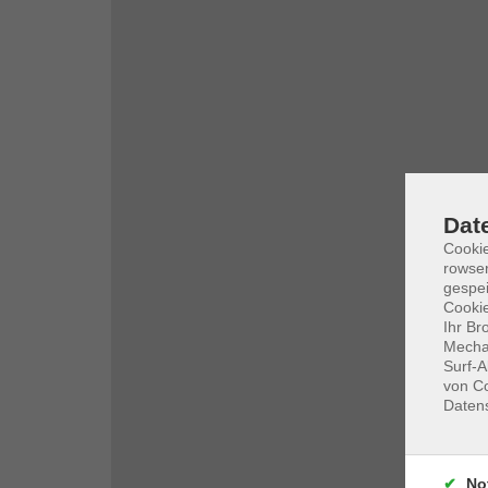
Dat
Cooki
rowse
gespei
Cookie
Ihr Br
Mechan
Surf-A
von Co
Daten
No