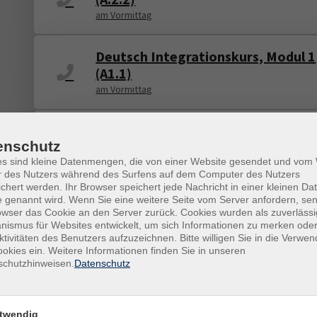
am Vormittag
Deutsch Integrationskurs, Modul 1
(A1.1)
am Vormittag
Deutsch Integrationskurs, Modul 6
enschutz
(B1.2)
es sind kleine Datenmengen, die von einer Website gesendet und vo
am Nachmittag
r des Nutzers während des Surfens auf dem Computer des Nutzers
chert werden. Ihr Browser speichert jede Nachricht in einer kleinen Dat
 genannt wird. Wenn Sie eine weitere Seite vom Server anfordern, se
Deutsch Integrationskurs, Modul 6
owser das Cookie an den Server zurück. Cookies wurden als zuverlässi
(B1.2)
ismus für Websites entwickelt, um sich Informationen zu merken oder
ktivitäten des Benutzers aufzuzeichnen. Bitte willigen Sie in die Verwe
am Vormittag
okies ein. Weitere Informationen finden Sie in unseren
schutzhinweisen.
Datenschutz
Deutsch Integrationskurs, Modul 5
(B1.1)
am Vormittag
twendig