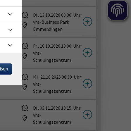
Di .
13.10.2026
08:30
Uhr
vhs-Business Park
Emmendingen
Fr .
16.10.2026
13:00
Uhr
vhs-
Schulungszentrum
eßen
Mi .
21.10.2026
08:30
Uhr
vhs-
Schulungszentrum
Di .
03.11.2026
18:15
Uhr
vhs-
Schulungszentrum