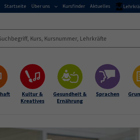
Startseite
Über uns
Kursfinder
Aktuelles
Lehrkrä
Submenu for "Über uns"
haft
Kultur &
Gesundheit &
Sprachen
Grun
Kreatives
Ernährung