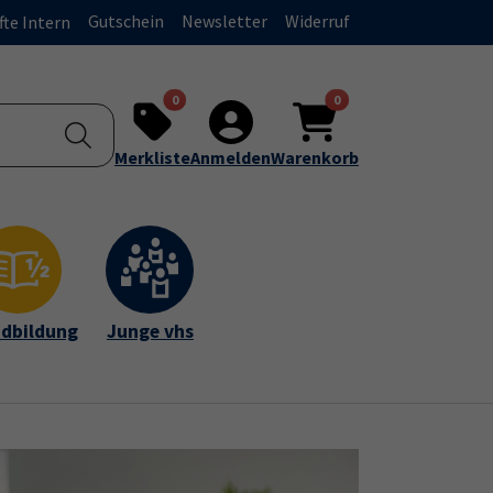
Gutschein
Newsletter
Widerruf
fte Intern
0
0
Merkliste
Anmelden
Warenkorb
dbildung
Junge vhs