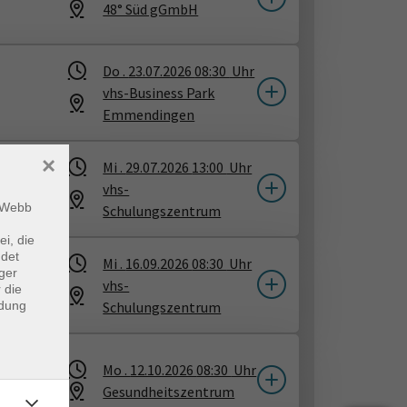
48° Süd gGmbH
Do .
23.07.2026
08:30
Uhr
vhs-Business Park
Emmendingen
×
Mi .
29.07.2026
13:00
Uhr
vhs-
m Webb
Schulungszentrum
ei, die
ndet
Mi .
16.09.2026
08:30
Uhr
ger
vhs-
 die
ndung
Schulungszentrum
Mo .
12.10.2026
08:30
Uhr
Gesundheitszentrum