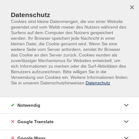
Skip to main content
Skip to page footer
×
Datenschutz
Cookies sind kleine Datenmengen, die von einer Website
gesendet und vom Webb rowser des Nutzers während des
Surfens auf dem Computer des Nutzers gespeichert
werden. Ihr Browser speichert jede Nachricht in einer
kleinen Datei, die Cookie genannt wird. Wenn Sie eine
weitere Seite vom Server anfordern, sendet Ihr Browser
das Cookie an den Server zurück. Cookies wurden als
zuverlässiger Mechanismus für Websites entwickelt, um
sich Informationen zu merken oder die Surf-Aktivitäten des
Programm
Kultur & Kreatives
Kunsthandwerk
Benutzers aufzuzeichnen. Bitte willigen Sie in die
Sonstige
Verwendung von Cookies ein. Weitere Informationen finden
Sie in unseren Datenschutzhinweisen.
Datenschutz
Sonstige
Filter
Notwendig
Google Translate
Wochentage
Google Maps