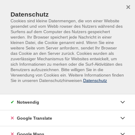
Skip to main content
Skip to page footer
×
Gallerie
Datenschutz
Cookies sind kleine Datenmengen, die von einer Website
gesendet und vom Webb rowser des Nutzers während des
Surfens auf dem Computer des Nutzers gespeichert
werden. Ihr Browser speichert jede Nachricht in einer
kleinen Datei, die Cookie genannt wird. Wenn Sie eine
weitere Seite vom Server anfordern, sendet Ihr Browser
das Cookie an den Server zurück. Cookies wurden als
zuverlässiger Mechanismus für Websites entwickelt, um
sich Informationen zu merken oder die Surf-Aktivitäten des
Benutzers aufzuzeichnen. Bitte willigen Sie in die
1
2
Next
Verwendung von Cookies ein. Weitere Informationen finden
Sie in unseren Datenschutzhinweisen.
Datenschutz
Notwendig
Google Translate
Google Maps